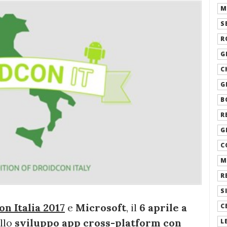
M
S
R
G
C
G
B
R
G
C
M
R
S
n Italia 2017
e
Microsoft
, il
6 aprile a
C
llo
sviluppo app cross-platform con
L