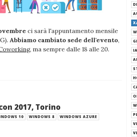
D
A
X
novembre
ci sarà l'appuntamento mensile
W
G).
Abbiamo cambiato sede dell'evento
,
G
 Coworking
, ma sempre dalle 18 alle 20.
IA
A
S
H
C
O
on 2017, Torino
W
P
INDOWS 10
WINDOWS 8
WINDOWS AZURE
V
V