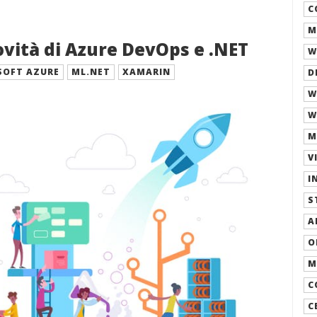
C
M
vità di Azure DevOps e .NET
W
SOFT AZURE
ML.NET
XAMARIN
D
W
W
M
V
I
S
A
O
M
C
C