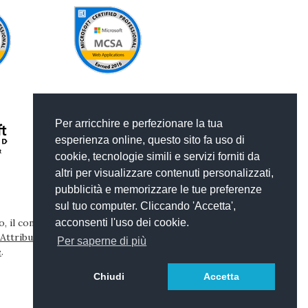
Per arricchire e perfezionare la tua
esperienza online, questo sito fa uso di
cookie, tecnologie simili e servizi forniti da
altri per visualizzare contenuti personalizzati,
pubblicità e memorizzare le tue preferenze
sul tuo computer. Cliccando 'Accetta',
, il contenuto di questo sito web è pubblicato con
acconsenti l'uso dei cookie.
ttribuzione-Non commerciale-Condividi allo
Per saperne di più
e
.
Chiudi
Accetta