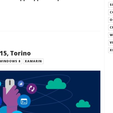
S
C
O
C
W
V
X
15, Torino
WINDOWS 8
XAMARIN