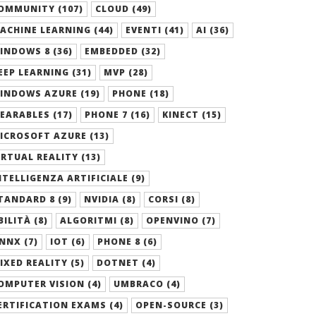
OMMUNITY (107)
CLOUD (49)
ACHINE LEARNING (44)
EVENTI (41)
AI (36)
INDOWS 8 (36)
EMBEDDED (32)
EEP LEARNING (31)
MVP (28)
INDOWS AZURE (19)
PHONE (18)
EARABLES (17)
PHONE 7 (16)
KINECT (15)
ICROSOFT AZURE (13)
IRTUAL REALITY (13)
NTELLIGENZA ARTIFICIALE (9)
TANDARD 8 (9)
NVIDIA (8)
CORSI (8)
BILITÀ (8)
ALGORITMI (8)
OPENVINO (7)
NNX (7)
IOT (6)
PHONE 8 (6)
IXED REALITY (5)
DOTNET (4)
OMPUTER VISION (4)
UMBRACO (4)
ERTIFICATION EXAMS (4)
OPEN-SOURCE (3)