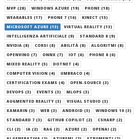
MVP (28)
WINDOWS AZURE (19)
PHONE (18)
WEARABLES (17)
PHONE 7 (16)
KINECT (15)
MICROSOFT AZURE (13)
VIRTUAL REALITY (13)
INTELLIGENZA ARTIFICIALE (9)
STANDARD 8 (9)
NVIDIA (8)
CORSI (8)
ABILITÀ (8)
ALGORITMI (8)
OPENVINO (7)
ONNX (7)
IOT (6)
PHONE 8 (6)
MIXED REALITY (5)
DOTNET (4)
COMPUTER VISION (4)
UMBRACO (4)
CERTIFICATION EXAMS (4)
OPEN-SOURCE (3)
DEVOPS (3)
EVENTS (3)
MLOPS (3)
AUGMENTED REALITY (3)
VISUAL STUDIO (3)
XAMARIN (3)
WEB (3)
ANDROID (3)
WINDOWS 10 (3)
STANDARD 7 (3)
GITHUB COPILOT (2)
CSHARP (2)
CLI (2)
IA (2)
RAG (2)
AZURE (2)
OPENAI (2)
AI GENERATIVA (2)
AZUREML (2)
STRUMENTI (2)