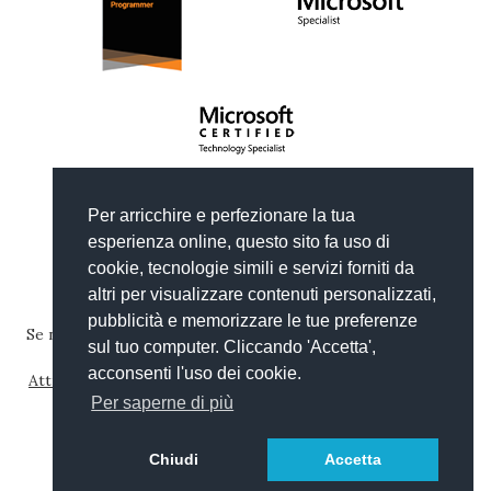
Copyright © 2012-2026
Gianni Rosa Gallina
.
Per arricchire e perfezionare la tua
Generato da Wyam
|
Ospitato da Arvixe
|
Privacy
esperienza online, questo sito fa uso di
Tema basato su
Clean Blog di Start Bootstrap
cookie, tecnologie simili e servizi forniti da
altri per visualizzare contenuti personalizzati,
pubblicità e memorizzare le tue preferenze
Se non diversamente specificato, il contenuto di questo sito
sul tuo computer. Cliccando 'Accetta',
web è pubblicato con una licenza
Creative Commons
acconsenti l'uso dei cookie.
Attribuzione-Non commerciale-Condividi allo stesso modo
4.0 Internazionale
.
Per saperne di più
Read in
Chiudi
Accetta