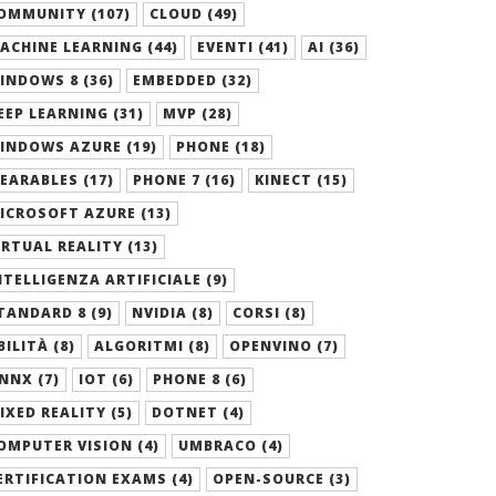
OMMUNITY (107)
CLOUD (49)
ACHINE LEARNING (44)
EVENTI (41)
AI (36)
INDOWS 8 (36)
EMBEDDED (32)
EEP LEARNING (31)
MVP (28)
INDOWS AZURE (19)
PHONE (18)
EARABLES (17)
PHONE 7 (16)
KINECT (15)
ICROSOFT AZURE (13)
IRTUAL REALITY (13)
NTELLIGENZA ARTIFICIALE (9)
TANDARD 8 (9)
NVIDIA (8)
CORSI (8)
BILITÀ (8)
ALGORITMI (8)
OPENVINO (7)
NNX (7)
IOT (6)
PHONE 8 (6)
IXED REALITY (5)
DOTNET (4)
OMPUTER VISION (4)
UMBRACO (4)
ERTIFICATION EXAMS (4)
OPEN-SOURCE (3)