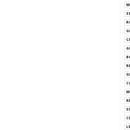
M
S
R
G
C
G
B
R
G
C
M
R
S
C
L