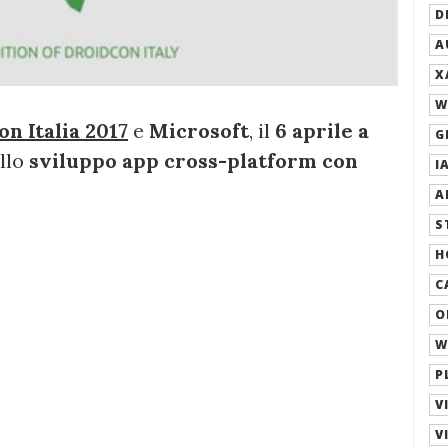
D
A
X
W
n Italia 2017
e
Microsoft
, il
6 aprile a
G
llo
sviluppo app cross-platform con
IA
A
S
H
C
O
W
P
V
V