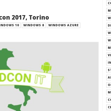
C
M
on 2017, Torino
W
INDOWS 10
WINDOWS 8
WINDOWS AZURE
D
W
W
M
V
I
S
A
O
M
C
C