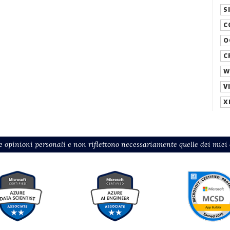
S
C
O
C
W
V
X
 opinioni personali e non riflettono necessariamente quelle dei miei d