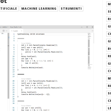
lot
M
TIFICIALE
MACHINE LEARNING
STRUMENTI
S
R
G
C
G
B
R
G
C
M
R
S
C
L