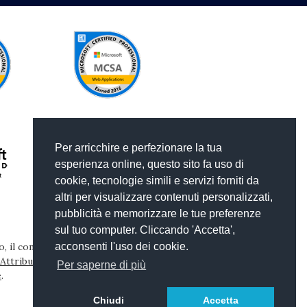
Per arricchire e perfezionare la tua
esperienza online, questo sito fa uso di
cookie, tecnologie simili e servizi forniti da
altri per visualizzare contenuti personalizzati,
pubblicità e memorizzare le tue preferenze
sul tuo computer. Cliccando 'Accetta',
, il contenuto di questo sito web è pubblicato con
acconsenti l'uso dei cookie.
ttribuzione-Non commerciale-Condividi allo
Per saperne di più
e
.
Chiudi
Accetta