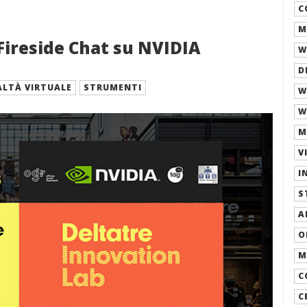
C
M
Fireside Chat su NVIDIA
W
D
ALTÀ VIRTUALE
STRUMENTI
W
W
M
V
I
S
A
O
M
C
C