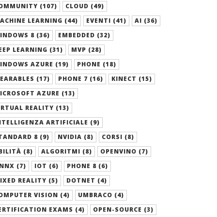
OMMUNITY (107)
CLOUD (49)
ACHINE LEARNING (44)
EVENTI (41)
AI (36)
INDOWS 8 (36)
EMBEDDED (32)
EEP LEARNING (31)
MVP (28)
INDOWS AZURE (19)
PHONE (18)
EARABLES (17)
PHONE 7 (16)
KINECT (15)
ICROSOFT AZURE (13)
IRTUAL REALITY (13)
NTELLIGENZA ARTIFICIALE (9)
TANDARD 8 (9)
NVIDIA (8)
CORSI (8)
BILITÀ (8)
ALGORITMI (8)
OPENVINO (7)
NNX (7)
IOT (6)
PHONE 8 (6)
IXED REALITY (5)
DOTNET (4)
OMPUTER VISION (4)
UMBRACO (4)
ERTIFICATION EXAMS (4)
OPEN-SOURCE (3)