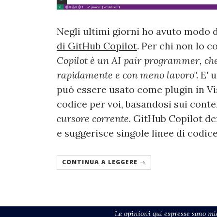
Negli ultimi giorni ho avuto modo d
di GitHub Copilot
. Per chi non lo c
Copilot è un AI pair programmer, che 
rapidamente e con meno lavoro
". E'
può essere usato come plugin in Vi
codice per voi, basandosi sui conte
cursore corrente
. GitHub Copilot de
e suggerisce singole linee di codic
CONTINUA A LEGGERE →
Le opinioni qui espresse sono mie