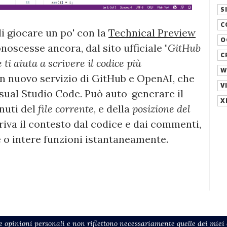
S
C
i giocare un po' con la
Technical Preview
O
onoscesse ancora, dal sito ufficiale "
GitHub
C
ti aiuta a scrivere il codice più
W
 un nuovo servizio di GitHub e OpenAI, che
V
sual Studio Code. Può auto-generare il
X
nuti del
file corrente
, e della
posizione del
riva il contesto dal codice e dai commenti,
e o intere funzioni istantaneamente.
 opinioni personali e non riflettono necessariamente quelle dei miei d