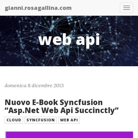
gianni.rosagallina.com
Abil
nav
web api
domenica 8 dicembre 2013
Nuovo E-Book Syncfusion
“Asp.Net Web Api Succinctly”
CLOUD
SYNCFUSION
WEB API