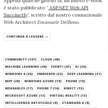
Appena qualche giorno fa, un nuovo e-book
è stato pubblicato: "
ASP.NET Web API
Succinctly
", scritto dal nostro connazionale
Web Architect
Emanuele DelBono
.
CONTINUA A LEGGERE →
COMMUNITY (107)
CLOUD (49)
MACHINE LEARNING (44)
EVENTI (41)
AI (36)
WINDOWS 8 (36)
EMBEDDED (32)
DEEP LEARNING (31)
MVP (28)
WINDOWS AZURE (19)
PHONE (18)
WEARABLES (17)
PHONE 7 (16)
KINECT (15)
MICROSOFT AZURE (13)
VIRTUAL REALITY (13)
INTELLIGENZA ARTIFICIALE (9)
STANDARD 8 (9)