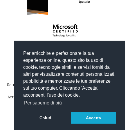
Copyright © 2012-2026
Gianni Rosa Gallina
.
Per arricchire e perfezionare la tua
Generato da Wyam
|
Ospitato da Arvixe
|
Privacy
esperienza online, questo sito fa uso di
Tema basato su
Clean Blog di Start Bootstrap
cookie, tecnologie simili e servizi forniti da
altri per visualizzare contenuti personalizzati,
pubblicità e memorizzare le tue preferenze
Se non diversamente specificato, il contenuto di questo sito
sul tuo computer. Cliccando 'Accetta',
web è pubblicato con una licenza
Creative Commons
acconsenti l'uso dei cookie.
Attribuzione-Non commerciale-Condividi allo stesso modo
4.0 Internazionale
.
Per saperne di più
Read in
Chiudi
Accetta