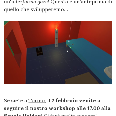
un'
interfaccia gaze
! Questa è un'anteprima di
quello che svilupperemo…
Se siete a
Torino
, il
2 febbraio venite a
seguire il nostro workshop alle 17.00 alla
Scuola Holden!
Ci farà molto piacere!