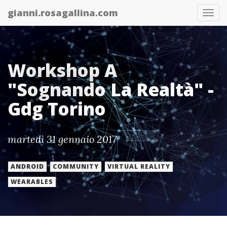
gianni.rosagallina.com
Abil
nav
Workshop A
"Sognando La Realtà" -
Gdg Torino
martedì 31 gennaio 2017
ANDROID
COMMUNITY
VIRTUAL REALITY
WEARABLES